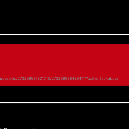
om/events/273239981821745/273239988488411/?active_tab=about