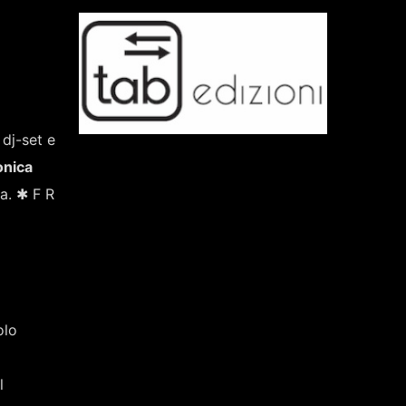
 dj-set e
onica
a. ✱ F R
olo
l