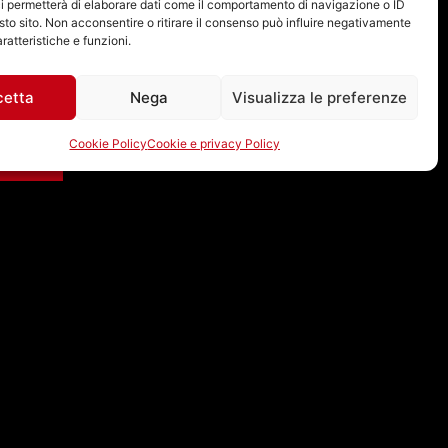
i permetterà di elaborare dati come il comportamento di navigazione o ID
sto sito. Non acconsentire o ritirare il consenso può influire negativamente
ratteristiche e funzioni.
cetta
Nega
Visualizza le preferenze
Cookie Policy
Cookie e privacy Policy