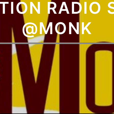
TION RADIO 
@MONK