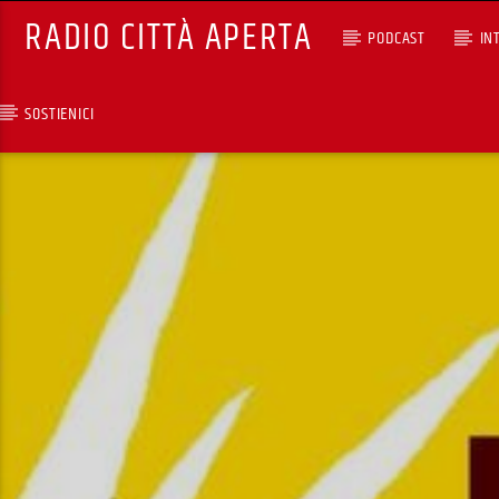
RADIO CITTÀ APERTA
PODCAST
IN
SOSTIENICI
TRACCIA CORRENTE
NIGHT TOYS (REPLICA) 
DARIO PIZZETTI
RCA - Radio città aperta