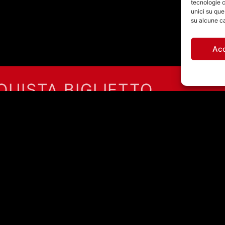
tecnologie c
unici su que
su alcune ca
Ac
QUISTA BIGLIETTO
971460585 - Licenza SIAE: 202000000042 Radio Città