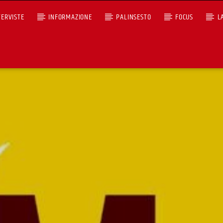
TERVISTE
INFORMAZIONE
PALINSESTO
FOCUS
L
CON
+393401974468
Ascoltaci dal pc
Sostieni Radio Città Aperta