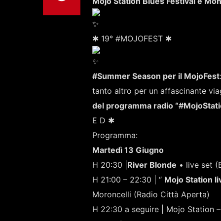
Mojo Station Blues Festival e M
✱ 19° #MOJOFEST ✱
#Summer Season per il MojoFest
tanto altro per un affascinante vi
del programma radio “#MojoStati
E D ✱
Programma:
Martedì 13 Giugno
H 20:30 |
River Blonde
• live set 
H 21:00 – 22:30 | “
Mojo Station l
Moroncelli (Radio Città Aperta)
H 22:30 a seguire | Mojo Station 