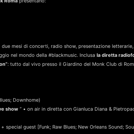
onk Roma
presentano:
: due mesi di concerti, radio show, presentazione letterarie,
aggio nel mondo della #blackmusic. Inclusa
la diretta radiof
on”
: tutto dal vivo presso il Giardino del Monk Club di Rom
(Blues; Downhome)
ive show
” • on air in diretta con Gianluca Diana & Pietropa
– + special guest [Funk; Raw Blues; New Orleans Sound; Sou