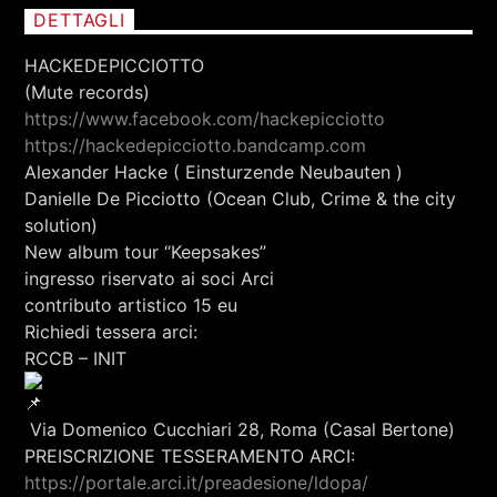
RCA - Radio città aperta
STRANIERE
DETTAGLI
HACKEDEPICCIOTTO
(Mute records)
https://www.facebook.com/hackepicciotto
https://hackedepicciotto.bandcamp.com
Alexander Hacke ( Einsturzende Neubauten )
Danielle De Picciotto (Ocean Club, Crime & the city
solution)
New album tour “Keepsakes”
ingresso riservato ai soci Arci
contributo artistico 15 eu
Richiedi tessera arci:
RCCB – INIT
Via Domenico Cucchiari 28, Roma (Casal Bertone)
+393401974468
PREISCRIZIONE TESSERAMENTO ARCI:
https://portale.arci.it/preadesione/ldopa/
Sostieni Radio Città Aperta